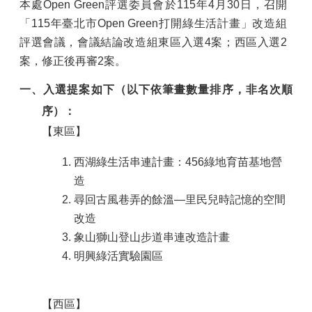
本處Open Green評選委員會
於115年4月30日
，
召開
「115年臺北市Open Green打開綠生活計畫」改造組
評選會議，會議
結論改造組東區入選4案；西區入選2
案，修正後再審2案。
一、入選提案
如下（以下依筆畫數量排序，非名次順
序）
：
【東區】
西湖綠生活串連計畫：456綠地育苗基地營
造
尋回古風巷弄的餘溫—里民兒時記憶的空間
改造
象山獅山登山步道串連改造計畫
明興綠活實驗園區
【西區】