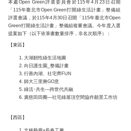
本處Open Green評選委員會
於115年4月23日召開
「115年臺北市Open Green打開綠生活計畫」整備組
評選會議，
於115年4月30日召開
「115年臺北市Open
Green打開綠生活計畫」整備組複審會議。
今年度入選
提案
如下（以下依筆畫數量排序，非名次順序）
：
【東區】
大湖韌性綠生活地圖
向日護生園_整備計畫
行善內湖、社宅齊FUN
師大三里揪GO意
綠活･共生—跨世代共融
廣慈田田圈—社宅綠屋頂空間協作願景工作坊
【西區】
文林藝廊×長春工廠