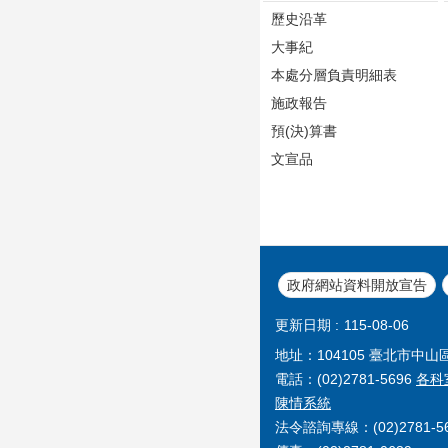
歷史沿革
大事紀
本處分層負責明細表
施政報告
預(決)算書
文宣品
政府網站資料開放宣告
更新日期
115-08-06
地址：104105 臺北市中山
電話：(02)2781-5696
各科
陳情系統
法令諮詢專線：(02)2781-56