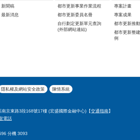
新聞稿
都市更新事業作業流程
專案計畫
最新消息
都市更新委員名冊
專案成果
自行劃定更新單元查詢
都市更新推
(外部網站連結)
都市更新整
例
隱私權及網站安全政策
陳情系統
區南京東路3段168號17樓 (宏盛國際金融中心)【
交通指南
】
室電話
96 分機 3093