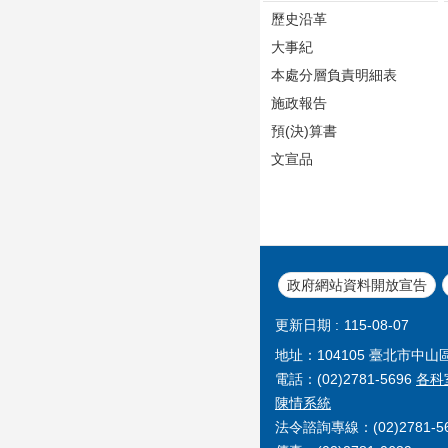
歷史沿革
大事紀
本處分層負責明細表
施政報告
預(決)算書
文宣品
政府網站資料開放宣告
更新日期
115-08-07
地址：104105 臺北市中山
電話：(02)2781-5696
各科
陳情系統
法令諮詢專線：(02)2781-56