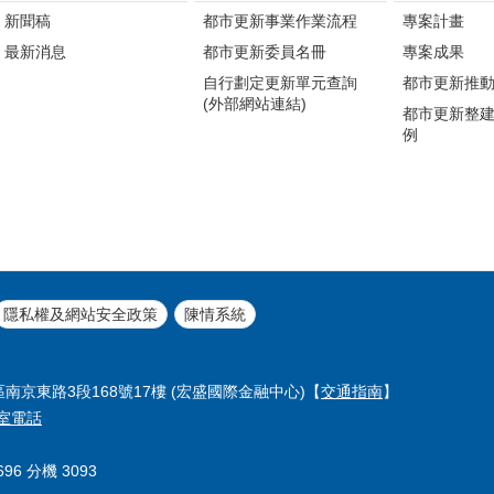
新聞稿
都市更新事業作業流程
專案計畫
最新消息
都市更新委員名冊
專案成果
自行劃定更新單元查詢
都市更新推
(外部網站連結)
都市更新整
例
隱私權及網站安全政策
陳情系統
區南京東路3段168號17樓 (宏盛國際金融中心)【
交通指南
】
室電話
96 分機 3093