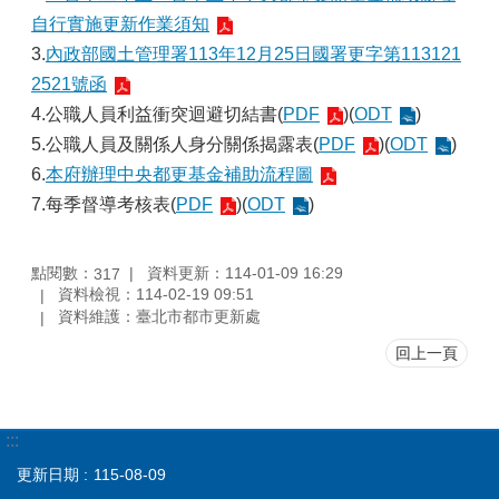
自行實施更新作業須知
3.
內政部國土管理署113年12月25日國署更字第113121
2521號函
4.公職人員利益衝突迴避切結書(
PDF
)(
ODT
)
5.公職人員及關係人身分關係揭露表(
PDF
)(
ODT
)
6.
本府辦理中央都更基金補助流程圖
7.每季督導考核表(
PDF
)(
ODT
)
點閱數：
資料更新：114-01-09 16:29
317
資料檢視：114-02-19 09:51
資料維護：臺北市都市更新處
回上一頁
:::
更新日期
115-08-09