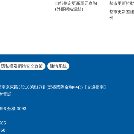
自行劃定更新單元查詢
都市更新推
(外部網站連結)
都市更新整
例
隱私權及網站安全政策
陳情系統
區南京東路3段168號17樓 (宏盛國際金融中心)【
交通指南
】
室電話
96 分機 3093
565
68