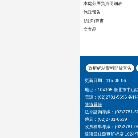
本處分層負責明細表
施政報告
預(決)算書
文宣品
政府網站資料開放宣告
更新日期
115-08-06
地址：104105 臺北市中山
電話：(02)2781-5696
各科
陳情系統
法令諮詢專線：(02)2781-56
傳真：(02)2781-0639
政風檢舉專線：(02)2781-0
建議最佳瀏覽解析度 1024*7