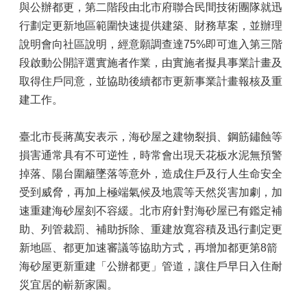
與公辦都更，第二階段由北市府聯合民間技術團隊就迅
行劃定更新地區範圍快速提供建築、財務草案，並辦理
說明會向社區說明，經意願調查達75%即可進入第三階
段啟動公開評選實施者作業，由實施者擬具事業計畫及
取得住戶同意，並協助後續都市更新事業計畫報核及重
建工作。
臺北市長蔣萬安表示，海砂屋之建物裂損、鋼筋鏽蝕等
損害通常具有不可逆性，時常會出現天花板水泥無預警
掉落、陽台圍籬墜落等意外，造成住戶及行人生命安全
受到威脅，再加上極端氣候及地震等天然災害加劇，加
速重建海砂屋刻不容緩。北市府針對海砂屋已有鑑定補
助、列管裁罰、補助拆除、重建放寬容積及迅行劃定更
新地區、都更加速審議等協助方式，再增加都更第8箭
海砂屋更新重建「公辦都更」管道，讓住戶早日入住耐
災宜居的嶄新家園。