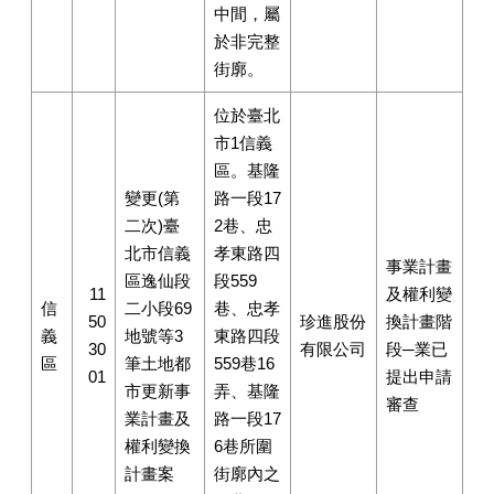
中間，屬
於非完整
街廓。
位於臺北
市1信義
區。基隆
變更(第
路一段17
二次)臺
2巷、忠
北市信義
孝東路四
事業計畫
區逸仙段
段559
11
及權利變
信
二小段69
巷、忠孝
50
珍進股份
換計畫階
義
地號等3
東路四段
30
有限公司
段─業已
區
筆土地都
559巷16
01
提出申請
市更新事
弄、基隆
審查
業計畫及
路一段17
權利變換
6巷所圍
計畫案
街廓內之