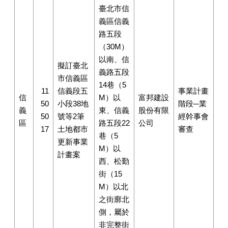
臺北市信
義區信義
路五段
（30M）
以南、信
擬訂臺北
義路五段
市信義區
14巷（5
11
信義段五
事業計畫
信
M）以
富邦建設
50
小段38地
階段─業
義
東、信義
股份有限
50
號等2筆
經幹事會
區
路五段22
公司
17
土地都市
審查
巷（5
更新事業
M）以
計畫案
西、松勤
街（15
M）以北
之街廓北
側，屬於
非完整街