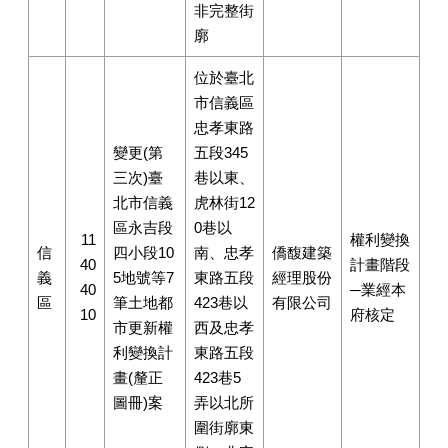
非完整街
廓
位於臺北
市信義區
忠孝東路
變更(第
五段345
三次)臺
巷以東、
北市信義
虎林街12
區永吉段
0巷以
11
權利變換
信
四小段10
南、忠孝
僑馥建築
40
計畫階段
義
5地號等7
東路五段
經理股份
40
─業經本
區
筆土地都
423巷以
有限公司
10
府核定
市更新權
西及忠孝
利變換計
東路五段
畫(釐正
423巷5
圖冊)案
弄以北所
圍街廓東