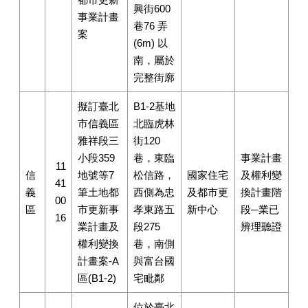
興街600
事業計畫
巷76 弄
案
(6m) 以
南，屬於
完整街廓
擬訂臺北
B1-2基地
市信義區
北臨虎林
雅祥段三
街120
小段359
巷，東臨
事業計畫
11
信
地號等7
松信路，
國家住宅
及權利變
41
義
筆土地都
西側為忠
及都市更
換計畫階
00
區
市更新事
孝東路五
新中心
段─業已
16
業計畫及
段275
辨理聽證
權利變換
巷，南側
計畫案-A
與富台國
區(B1-2)
宅毗鄰
位於臺北