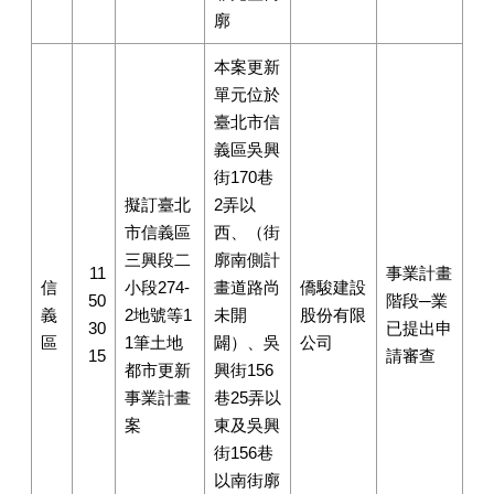
廓
本案更新
單元位於
臺北市信
義區吳興
街170巷
擬訂臺北
2弄以
市信義區
西、（街
三興段二
廓南側計
11
事業計畫
信
小段274-
畫道路尚
僑駿建設
50
階段─業
義
2地號等1
未開
股份有限
30
已提出申
區
1筆土地
闢）、吳
公司
15
請審查
都市更新
興街156
事業計畫
巷25弄以
案
東及吳興
街156巷
以南街廓