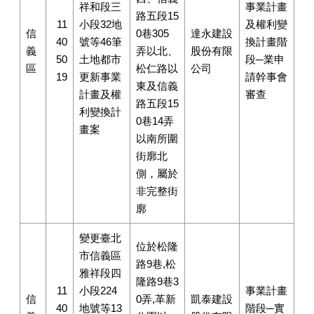
祥和段三
事業計畫
路五段15
11
小段32地
及權利變
信
0巷305
達永建設
40
號等46筆
換計畫階
義
弄以北、
股份有限
50
土地都市
段─業申
區
松仁路以
公司
19
更新事業
請幹事會
東及信義
計畫及權
審查
路五段15
利變換計
0巷14弄
畫案
以南所圍
街廓北
側，屬於
非完整街
廓
變更臺北
位於松隆
市信義區
路9巷,松
雅祥段四
隆路9巷3
11
小段224
事業計畫
信
0弄,革新
凱泰建設
40
地號等13
階段─實