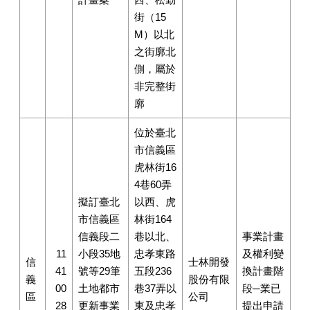
街（15
M）以北
之街廓北
側，屬於
非完整街
廓
位於臺北
市信義區
虎林街16
4巷60弄
擬訂臺北
以西、虎
市信義區
林街164
信義段二
巷以北、
事業計畫
11
小段35地
忠孝東路
及權利變
信
士林開發
41
號等29筆
五段236
換計畫階
義
股份有限
00
土地都市
巷37弄以
段─業已
區
公司
28
更新事業
東及忠孝
提出申請