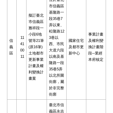
市信義區
基隆路一
擬訂臺北
段35巷7
市信義區
弄以東、
雅祥段一
松隆路12
小段6地
事業計畫
11
3巷以
信
號等21筆
國家住宅
及權利變
41
西、市民
義
(原16筆)
及都市更
換計畫階
00
大道六段
區
土地都市
新中心
段─業經
11
以南及基
更新事業
本府核定
隆路一段
計畫及權
35巷5弄
利變換計
以北所圍
畫案
街廓，屬
於非完整
街廓
臺北市信
義區永吉