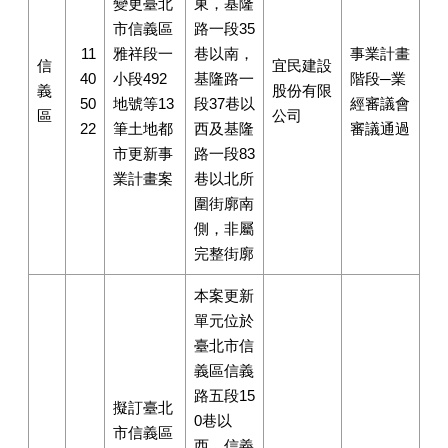
變更臺北
東，基隆
市信義區
路一段35
11
雅祥段一
巷以南，
事業計畫
信
宜民建設
40
小段492
基隆路一
階段─業
義
股份有限
50
地號等13
段37巷以
經審議會
區
公司
22
筆土地都
西及基隆
審議通過
市更新事
路一段83
業計畫案
巷以北所
圍街廓南
側，非屬
完整街廓
本案更新
單元位於
臺北市信
義區信義
路五段15
擬訂臺北
0巷以
市信義區
西、信義