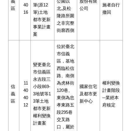
義
公園以
股份有限
40
筆(原12
施者自行
區
北,及松
公司
16
筆)土地
撤回
隆路所圍
都市更新
之非完整
事業計畫
街廓西側
案
位於臺北
市信義
區，基地
變更臺北
西臨松信
市信義區
路、南側
永吉段三
11
為虎林街
權利變換
信
小段869-
國家住宅
40
120巷、
計畫階段
義
3地號等1
及都市更
40
東側為忠
─業經本
區
3筆土地
新中心
12
孝東路五
府核定
都市更新
段295巷
權利變換
交叉路
計畫案
口，屬於