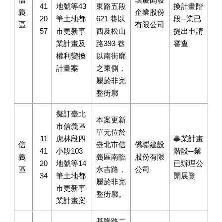
41
地號等43
東路五段
換計畫階
義
企業股份
20
筆土地都
621 巷以
段─業已
區
有限公司
57
市更新事
西及松山
提出申請
業計畫及
路393 巷
審查
權利變換
以南街廓
計畫案
之東側，
屬於非完
整街廓
擬訂臺北
本案更新
市信義區
單元位於
11
虎林段四
事業計畫
信
臺北市信
僑聯建設
41
小段103
階段─業
義
義區南臨
股份有限
20
地號等14
已辦理公
區
永吉路，
公司
34
筆土地都
開展覽
屬於非完
市更新事
整街廓。
業計畫案
基隆路二