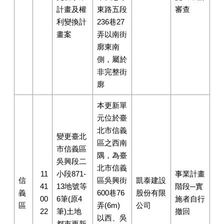
計畫及權
東路五段
審查
利變換計
236巷27
畫案
弄以南街
廓東南
側，屬於
非完整街
廓
本更新單
元位於臺
北市信義
變更臺北
區之西南
市信義區
隅，為臺
吳興段二
北市信義
11
小段871-
事業計畫
信
區吳興街
凱泰建設
41
13地號等
階段─實
義
600巷76
股份有限
00
6筆(原4
施者自行
區
弄(6m)
公司
22
筆)土地
撤回
以西、吳
都市更新