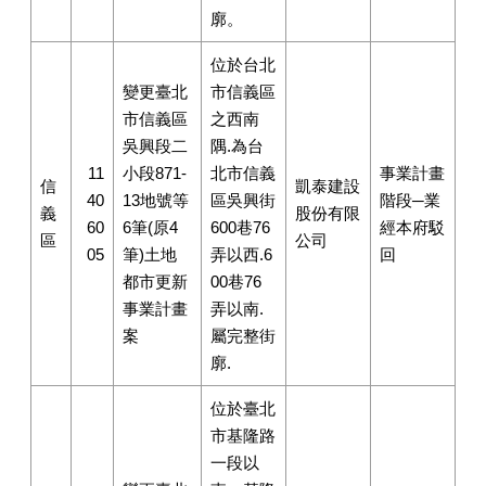
廓。
位於台北
變更臺北
市信義區
市信義區
之西南
吳興段二
隅.為台
11
小段871-
北市信義
事業計畫
信
凱泰建設
40
13地號等
區吳興街
階段─業
義
股份有限
60
6筆(原4
600巷76
經本府駁
區
公司
05
筆)土地
弄以西.6
回
都市更新
00巷76
事業計畫
弄以南.
案
屬完整街
廓.
位於臺北
市基隆路
一段以