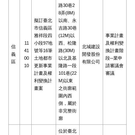
路30巷2
8弄(8M)
擬訂臺北
以南、永
市信義區
吉路30巷
雅祥段四
(12M)以
事業計畫
11
小段97地
西、松隆
及權利變
信
北城建設
41
號等16筆
路(30M)
換計畫階
義
開發股份
00
土地都市
以北及基
段─業申
區
有限公司
10
更新事業
隆路一段
請審議會
計畫及權
101巷(22
審議
利變換計
M)以東
畫案
之街廓範
圍內西
側，屬於
非完整街
廓
位於臺北