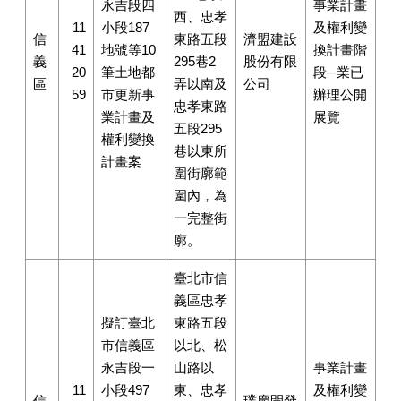
永吉段四
事業計畫
西、忠孝
11
小段187
及權利變
信
東路五段
濟盟建設
41
地號等10
換計畫階
義
295巷2
股份有限
20
筆土地都
段─業已
區
弄以南及
公司
59
市更新事
辦理公開
忠孝東路
業計畫及
展覽
五段295
權利變換
巷以東所
計畫案
圍街廓範
圍內，為
一完整街
廓。
臺北市信
義區忠孝
擬訂臺北
東路五段
市信義區
以北、松
永吉段一
山路以
事業計畫
11
小段497
東、忠孝
及權利變
信
璞慶開發