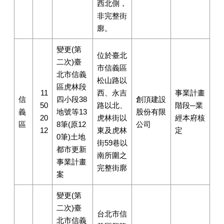
西北側，
非完整街
廓。
變更(第
位於臺北
二次)臺
市信義區
北市信義
松山路以
區虎林段
11
西、永吉
事業計畫
信
四小段38
創頂建設
50
路以北、
階段─業
義
地號等13
股份有限
20
虎林街以
經本府核
區
8筆(原12
公司
12
東及虎林
定
0筆)土地
街59巷以
都市更新
南所圍之
事業計畫
完整街廓
案
變更(第
二次)臺
台北市信
北市信義