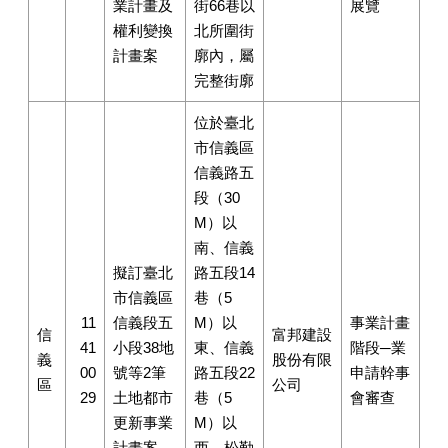
業計畫及
街66巷以
展覽
權利變換
北所圍街
計畫案
廓內，屬
完整街廓
位於臺北
市信義區
信義路五
段（30
M）以
南、信義
擬訂臺北
路五段14
市信義區
巷（5
11
信義段五
M）以
事業計畫
信
富邦建設
41
小段38地
東、信義
階段─業
義
股份有限
00
號等2筆
路五段22
申請幹事
區
公司
29
土地都市
巷（5
會審查
更新事業
M）以
計畫案
西、松勤