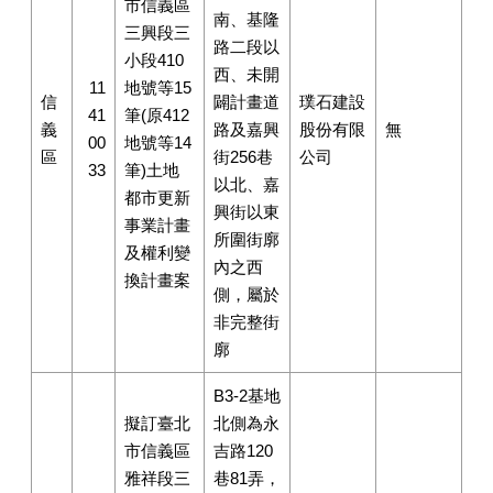
市信義區
南、基隆
三興段三
路二段以
小段410
西、未開
11
地號等15
信
闢計畫道
璞石建設
41
筆(原412
義
路及嘉興
股份有限
無
00
地號等14
區
街256巷
公司
33
筆)土地
以北、嘉
都市更新
興街以東
事業計畫
所圍街廓
及權利變
內之西
換計畫案
側，屬於
非完整街
廓
B3-2基地
擬訂臺北
北側為永
市信義區
吉路120
雅祥段三
巷81弄，