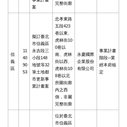
完整街廓
案
忠孝東路
五段423
巷以東、
擬訂臺北
虎林街10
市信義區
0巷以
11
永吉段三
事業計畫
信
南、虎林
永慶國際
40
小段148
階段─業
義
街以西、
企業股份
90
地號等32
經本府核
區
虎林街10
有限公司
53
筆土地都
定
8巷以北
市更新事
所圍街廓
業計畫案
內之西
側，非屬
完整街廓
位於臺北
市信義區