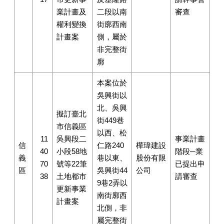
業計畫及
二段以南
審查
權利變換
街廓西南
計畫案
側，屬於
非完整街
廓
本案位於
吳興街以
北、吳興
擬訂臺北
街449巷
市信義區
以西、松
11
吳興段二
事業計畫
信
仁路240
樺瑋建設
40
小段58地
階段─業
義
巷以東、
股份有限
70
號等22筆
已提出申
區
吳興街44
公司
38
土地都市
請審查
9巷2弄以
更新事業
南街廓西
計畫案
北側，非
屬完整街