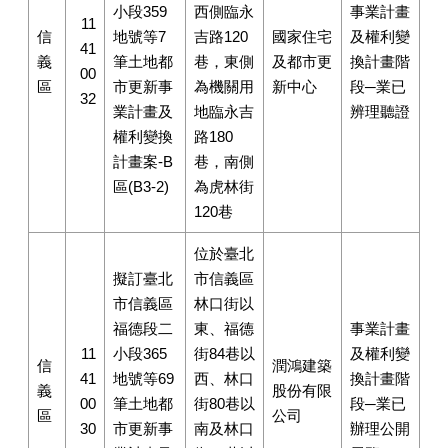
小段359
西側臨永
事業計畫
11
信
地號等7
吉路120
國家住宅
及權利變
41
義
筆土地都
巷，東側
及都市更
換計畫階
00
區
市更新事
為機關用
新中心
段─業已
32
業計畫及
地臨永吉
辨理聽證
權利變換
路180
計畫案-B
巷，南側
區(B3-2)
為虎林街
120巷
位於臺北
擬訂臺北
市信義區
市信義區
林口街以
福德段二
東、福德
事業計畫
11
小段365
街84巷以
及權利變
信
潤鴻建築
41
地號等69
西、林口
換計畫階
義
股份有限
00
筆土地都
街80巷以
段─業已
區
公司
30
市更新事
南及林口
辦理公開