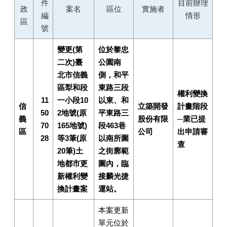
件
目前辦理
政
案名
區位
實施者
編
情形
區
號
變更(第
位於黎忠
二次)臺
公園南
北市信義
側，和平
區犁和段
東路三段
權利變換
11
一小段10
以東、和
信
立築開發
計畫階段
50
2地號(原
平東路三
義
股份有限
─業已提
70
165地號)
段463巷
區
公司
出申請審
28
等3筆(原
以南所圍
查
20筆)土
之街廓範
地都市更
圍內，臨
新權利變
接麟光捷
換計畫案
運站。
本案更新
單元位於