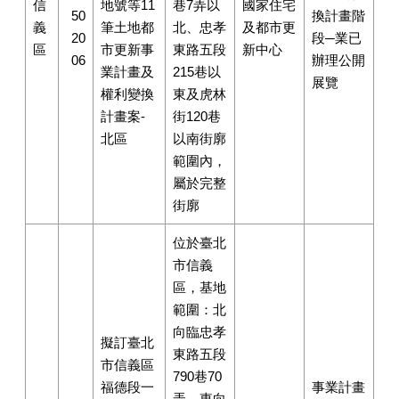
信
地號等11
巷7弄以
國家住宅
50
換計畫階
義
筆土地都
北、忠孝
及都市更
20
段─業已
區
市更新事
東路五段
新中心
06
辦理公開
業計畫及
215巷以
展覽
權利變換
東及虎林
計畫案-
街120巷
北區
以南街廓
範圍內，
屬於完整
街廓
位於臺北
市信義
區，基地
範圍：北
向臨忠孝
擬訂臺北
東路五段
市信義區
790巷70
福德段一
事業計畫
弄，東向