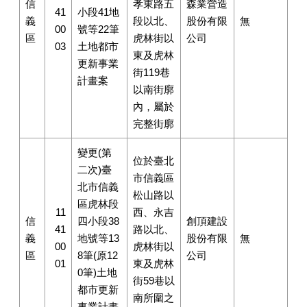
信
孝東路五
森業營造
41
小段41地
義
段以北、
股份有限
無
00
號等22筆
區
虎林街以
公司
03
土地都市
東及虎林
更新事業
街119巷
計畫案
以南街廓
內，屬於
完整街廓
變更(第
位於臺北
二次)臺
市信義區
北市信義
松山路以
區虎林段
11
西、永吉
信
四小段38
創頂建設
41
路以北、
義
地號等13
股份有限
無
00
虎林街以
區
8筆(原12
公司
01
東及虎林
0筆)土地
街59巷以
都市更新
南所圍之
事業計畫