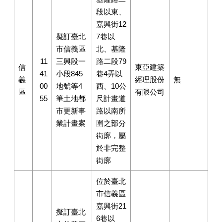
段以東、
嘉興街12
擬訂臺北
7巷以
市信義區
北、基隆
11
三興段一
路二段79
信
東亞建築
41
小段845
巷4弄以
義
經理股份
無
00
地號等4
西、10公
區
有限公司
55
筆土地都
尺計畫道
市更新事
路以南所
業計畫案
圍之部分
街廓，屬
於非完整
街廓
位於臺北
市信義區
嘉興街21
擬訂臺北
6巷以