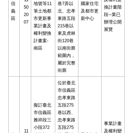
信
地號等11
巷7弄以
國家住宅
50
換計畫階
義
筆土地都
北、忠孝
及都市更
20
段─業已
區
市更新事
東路五段
新中心
07
辦理公開
業計畫及
215巷以
展覽
權利變換
東及虎林
計畫案-
街120巷
南區
以南街廓
範圍內，
屬於完整
街廓
位於臺北
市信義區
忠孝東路
擬訂臺北
五段275
市信義區
巷以西、
雅祥段三
忠孝東路
事業計畫
小段372
五段275
11
及權利變