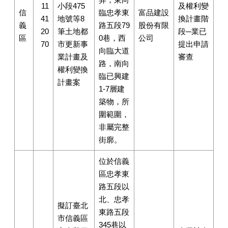
11
小段475
及權利變
信
臨忠孝東
富品建設
41
地號等8
換計畫階
義
路五段79
股份有限
20
筆土地都
段─業已
區
0巷，西
公司
70
市更新事
提出申請
向臨大道
業計畫及
審查
路，南向
權利變換
臨已興建
計畫案
1-7層建
築物，所
圍範圍，
非屬完整
街廓。
位於信義
區忠孝東
路五段以
北、忠孝
擬訂臺北
東路五段
市信義區
345巷以