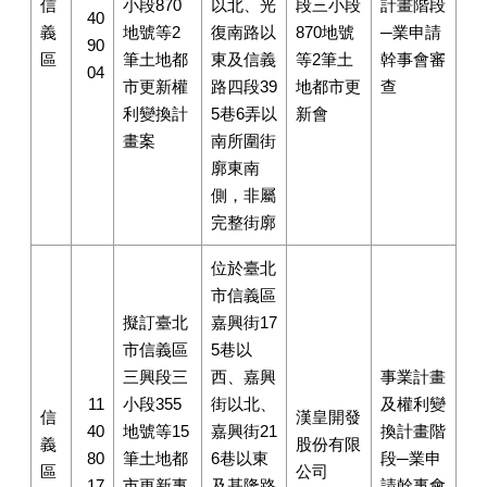
信
小段870
以北、光
段三小段
計畫階段
40
義
地號等2
復南路以
870地號
─業申請
90
區
筆土地都
東及信義
等2筆土
幹事會審
04
市更新權
路四段39
地都市更
查
利變換計
5巷6弄以
新會
畫案
南所圍街
廓東南
側，非屬
完整街廓
位於臺北
市信義區
擬訂臺北
嘉興街17
市信義區
5巷以
三興段三
西、嘉興
事業計畫
11
小段355
街以北、
及權利變
信
漢皇開發
40
地號等15
嘉興街21
換計畫階
義
股份有限
80
筆土地都
6巷以東
段─業申
區
公司
17
市更新事
及基隆路
請幹事會