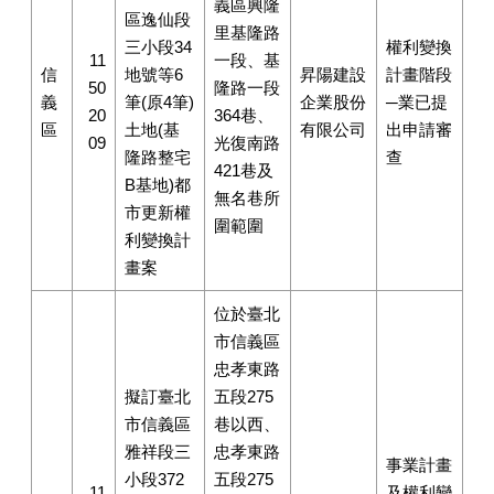
義區興隆
區逸仙段
里基隆路
三小段34
權利變換
11
一段、基
信
地號等6
昇陽建設
計畫階段
50
隆路一段
義
筆(原4筆)
企業股份
─業已提
20
364巷、
區
土地(基
有限公司
出申請審
09
光復南路
隆路整宅
查
421巷及
B基地)都
無名巷所
市更新權
圍範圍
利變換計
畫案
位於臺北
市信義區
忠孝東路
擬訂臺北
五段275
市信義區
巷以西、
雅祥段三
忠孝東路
事業計畫
小段372
五段275
11
及權利變