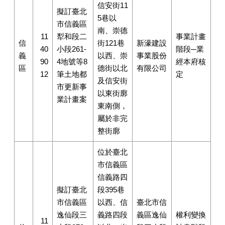
信安街11
擬訂臺北
5巷以
市信義區
南、崇德
11
犁和段二
事業計畫
信
街121巷
新濠建設
40
小段261-
階段─業
義
以西、崇
事業股份
90
4地號等8
經本府核
區
德街以北
有限公司
12
筆土地都
定
及信安街
市更新事
以東街廓
業計畫案
東南側，
屬於非完
整街廓
位於臺北
市信義區
信義路四
擬訂臺北
段395巷
市信義區
以西、信
臺北市信
逸仙段三
義路四段
義區逸仙
權利變換
11