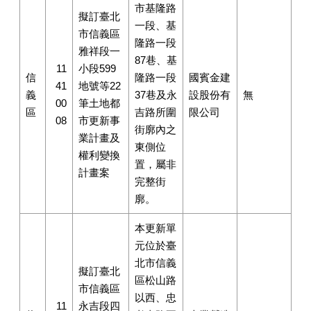
市基隆路
擬訂臺北
一段、基
市信義區
隆路一段
雅祥段一
87巷、基
11
小段599
信
隆路一段
國賓金建
41
地號等22
義
37巷及永
設股份有
無
00
筆土地都
區
吉路所圍
限公司
08
市更新事
街廓內之
業計畫及
東側位
權利變換
置，屬非
計畫案
完整街
廓。
本更新單
元位於臺
北市信義
擬訂臺北
區松山路
市信義區
以西、忠
11
永吉段四