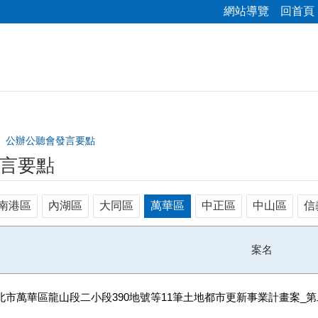
網站導覽
回首頁
公辦公聽會發言要點
言要點
南港區
內湖區
大同區
萬華區
中正區
中山區
信
案名
北市萬華區龍山段二小段390地號等11筆土地都市更新事業計畫案_