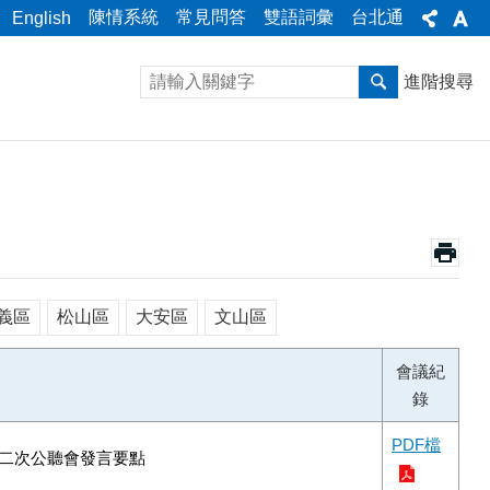
陳情系統
常見問答
雙語詞彙
台北通
English
進階搜尋
義區
松山區
大安區
文山區
會議紀
錄
PDF檔
第二次公聽會發言要點