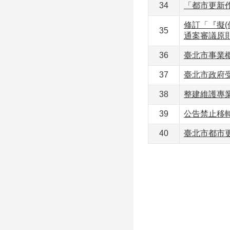
34
「都市更新
修訂「『擬
35
通案審議原
36
臺北市事業
37
臺北市政府受
38
整建維護專
39
公告禁止移
40
臺北市都市