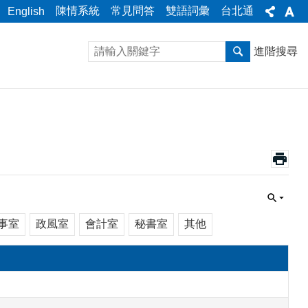
陳情系統
常見問答
雙語詞彙
台北通
English
進階搜尋
事室
政風室
會計室
秘書室
其他