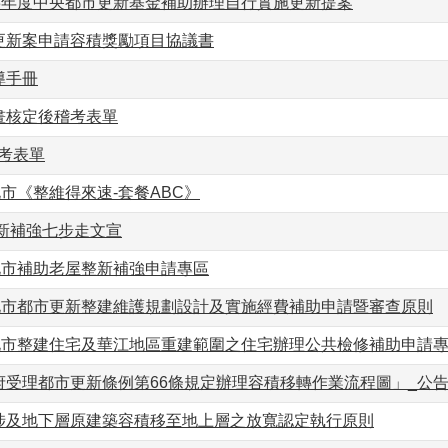
13年度中央都市更新基金補助辦理自行實施更新提案
更新案申請容積獎勵項目協議書
導手冊
畫核定後稽考表單
考表單
北市《整維得來速-套餐ABC》
整新補強七步走文宣
北市補助老屋整新補強申請專區
臺北市都市更新整建維護規劃設計及實施經費補助申請暨審查原則
臺北市整建住宅及華江地區重建範圍之住宅辦理公共檢修補助申請
府受理都市更新條例第66條規定辦理容積移轉作業流程圖」_公
涉及地下層原建築容積移至地上層之放寬認定執行原則