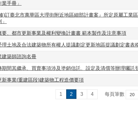
作業手冊」
(修)訂臺北市萬華區大理街附近地區細部計畫案』所定原屬工業
則」
概要、都市更新事業及權利變換計畫書 範本製作及注意事項
理土地及合法建築物所有權人提議劃定更新地區提議劃定書表格式(1
業建築師諮詢名冊
轉期間其繼承、買賣事項涉及塗銷信託、設定及清償等辦理囑託
更新事業(重建區段)建築物工程造價要項
1
2
3
4
每頁筆數