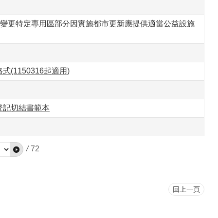
區變更特定專用區部分因實施都市更新應提供適當公益設施
150316起適用)
登記切結書範本
/
72
回上一頁