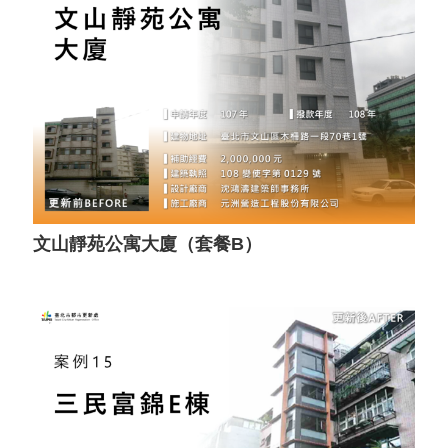
文山靜苑公寓大廈（套餐B）