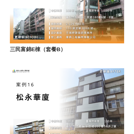
三民富錦E棟（套餐B）