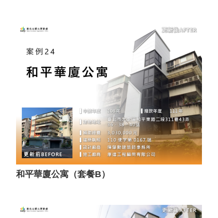
和平華廈公寓（套餐B）