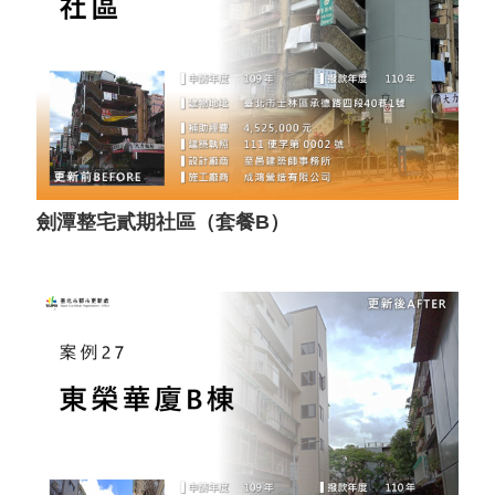
劍潭整宅貳期社區（套餐B）