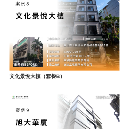
文化景悅大樓（套餐B）