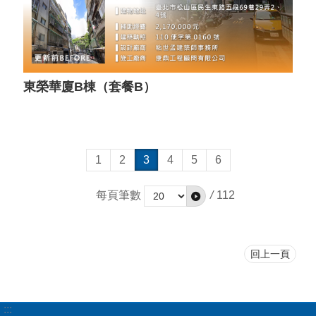
東榮華廈B棟（套餐B）
1
2
3
4
5
6
每頁筆數
/
112
回上一頁
:::