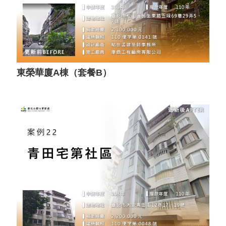
東榮華廈A棟（套餐B）